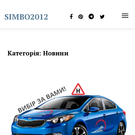
Skip
to
SIMBO2012
content
TOG
NAVI
Категорія:
Новини