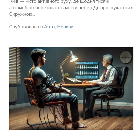
Київ — місто активного руху, де щодня тисячі
автомобілів перетинають мости через Дніпро, рухаються
Окружною...
Опубліковано в
Авто
,
Новини