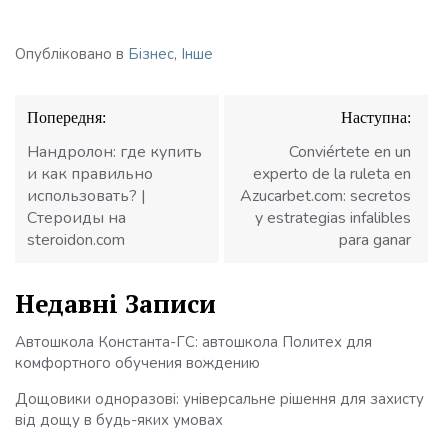
Опубліковано в
Бізнес
,
Інше
Навігація
Попередня:
Наступна:
записів
Нандролон: где купить
Conviértete en un
и как правильно
experto de la ruleta en
использовать? |
Azucarbet.com: secretos
Стероиды на
y estrategias infalibles
steroidon.com
para ganar
Недавні Записи
Автошкола Константа-ГС: автошкола Политех для
комфортного обучения вождению
Дощовики одноразові: універсальне рішення для захисту
від дощу в будь-яких умовах