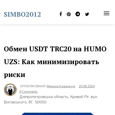
Skip
to
SIMBO2012
content
TOG
NAVI
Обмен USDT TRC20 на HUMO
UZS: Как минимизировать
риски
ОПУБЛІКОВАНО
Марина Ковальчук
20.06.2024
0 Comments
Дніпропетровська область, Кривий Ріг, вул.
Виговського, 8Г, 50000