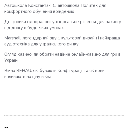
Автошкола Константа-ГС: автошкола Политех для
комфортного обучения вождению
Дощовики одноразові: універсальне рішення для захисту
від дощу в будь-яких умовах
Marshall: легендарний звук, культовий дизайн і найкраща
аудіотехніка для українського ринку
Огляд казино: як обрати надійне онлайн‑казино для гри в
Україні
Вікна REHAU: які бувають конфігурації та як вони
впливають на ціну вікна