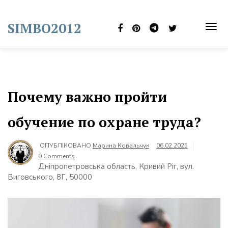
Skip
to
SIMBO2012
content
TOG
NAVI
Почему важно пройти
обучение по охране труда?
ОПУБЛІКОВАНО
Марина Ковальчук
06.02.2025
0 Comments
Дніпропетровська область, Кривий Ріг, вул.
Виговського, 8Г, 50000