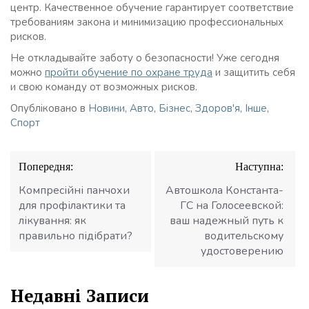
центр. Качественное обучение гарантирует соответствие
требованиям закона и минимизацию профессиональных
рисков.
Не откладывайте заботу о безопасности! Уже сегодня
можно
пройти обучение по охране труда
и защитить себя
и свою команду от возможных рисков.
Опубліковано в
Новини
,
Авто
,
Бізнес
,
Здоров'я
,
Інше
,
Спорт
Навігація
Попередня:
Наступна:
записів
Компресійні панчохи
Автошкола Константа-
для профілактики та
ГС на Голосеевской:
лікування: як
ваш надежный путь к
правильно підібрати?
водительскому
удостоверению
Недавні Записи